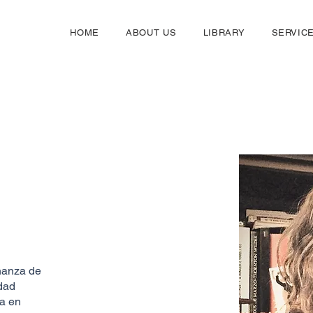
HOME
ABOUT US
LIBRARY
SERVIC
ñanza de
dad
a en