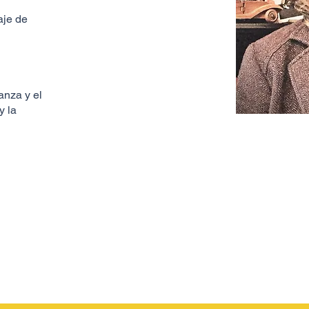
aje de
anza y el
y la