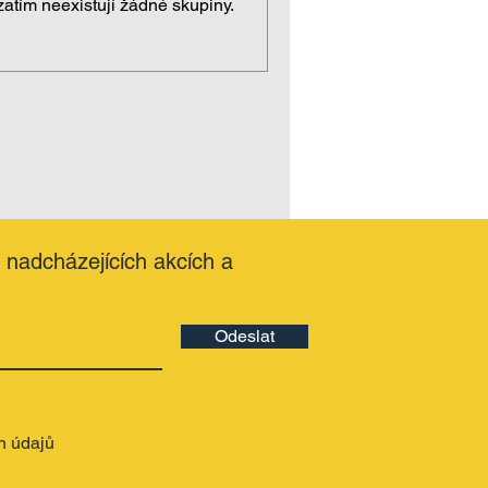
zatím neexistují žádné skupiny.
o nadcházejících akcích a
Odeslat
h údajů