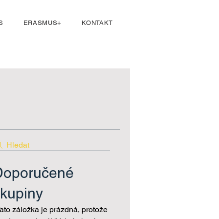
Přihlásit se
S
ERASMUS+
KONTAKT
Hledat
Doporučené
kupiny
ato záložka je prázdná, protože