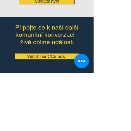
Sledujte nyní
Připojte se k naší další
komunitní konverzaci -
živé online události
Watch our CCs now!
O projektu
Projekt Bilingual Montessori vznikl v 