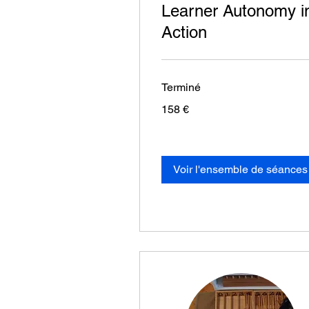
Learner Autonomy i
Action
Terminé
158
158 €
euros
Voir l'ensemble de séances