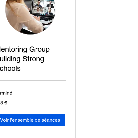
entoring Group
uilding Strong
chools
rminé
8
8 €
os
Voir l'ensemble de séances