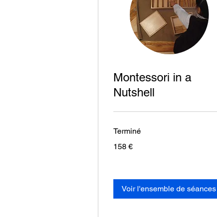
Montessori in a
Nutshell
Terminé
158
158 €
euros
Voir l'ensemble de séances