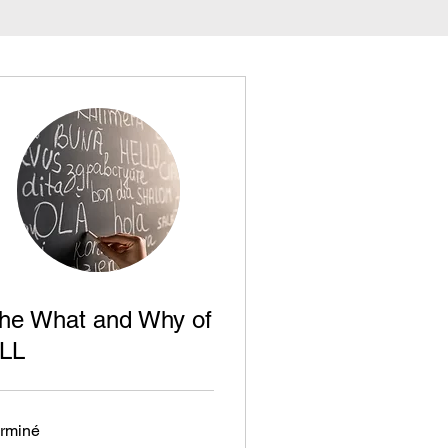
he What and Why of
LL
rminé