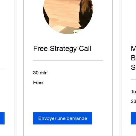
Free Strategy Call
M
B
S
30 min
Free
Free
Te
23
23
eur
Envoyer une demande