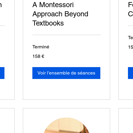
n
A Montessori
F
Approach Beyond
C
Textbooks
Te
15
Terminé
15
eur
158
158 €
euros
Voir l'ensemble de séances