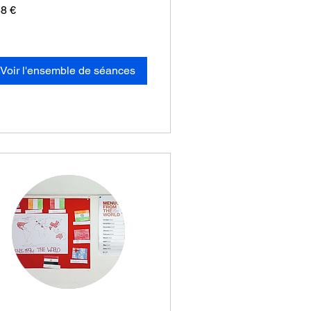
8
8 €
os
Voir l'ensemble de séances