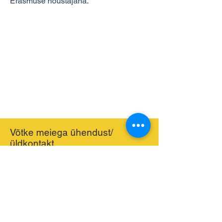
Erasmuse nõustajana.
Võtke meiega ühendust/
üldkontakt
hello@bilingualmontessori.com
Receive our Event Information and