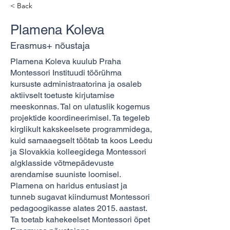
< Back
Plamena Koleva
Erasmus+ nõustaja
Plamena Koleva kuulub Praha
Montessori Instituudi töörühma
kursuste administraatorina ja osaleb
aktiivselt toetuste kirjutamise
meeskonnas. Tal on ulatuslik kogemus
projektide koordineerimisel. Ta tegeleb
kirglikult kakskeelsete programmidega,
kuid samaaegselt töötab ta koos Leedu
ja Slovakkia kolleegidega Montessori
algklasside võtmepädevuste
arendamise suuniste loomisel.
Plamena on haridus entusiast ja
tunneb sugavat kiindumust Montessori
pedagoogikasse alates 2015. aastast.
Ta toetab kahekeelset Montessori õpet